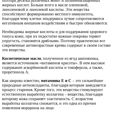
полтора десятка различных моно- и полиненасыщенных
жирных кислот. Больше всего в масле олеиновой,
линоленовой и линолевой кислоты. Эти вещества
способствуют формированию местного иммунитета,
благодаря чему клетки эпидермиса лучше сопротивляются
негативным внешним воздействиям и быстрее обновляются.
Необходимы жирные кислоты и для поддержания здорового
тонуса кожи, при их недостатке кожные покровы теряют
упругость, становятся дряблыми. Поэтому практически все
современные антивозрастные кремы содержат в своем составе
эти вещества.
Косметическое масло
, полученное из ягод шиповника,
является источником «витаминов красоты». В нем высокое
содержание аскорбиновой кислоты и токоферола, а также,
проретинола A.
Как широко известно,
витамины E и C
– это сильнейшие
природные антиоксиданты, благодаря которым замедляется
процесс старения. Кроме того, эти вещества стимулируют
естественную выработку коллагена – вещества, благодаря
которому кожа сохраняет эластичность. С возрастом
выработка коллагена снижается, и это одна из причин
появления морщинок на лице.