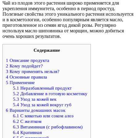
Чай из плодов этого растения широко применяется для
укрепления иммунитета, особенно в период простуд.
Полезные свойства этого уникального растения используется
и в косметологии, особенно популярным является масло,
приготовленное из семян ягод дикой розы. Регулярно
используя масло шиповника от морщин, можно добиться
очень хороших результатов.
Содержание
1
Описание продукта
2
Кому подойдет?
3
Кому применять нельзя?
4
Основные правила
5
Применение
5.1
Неразбавленный продукт
5.2
Добавление в готовую косметику
5.3
Уход за кожей век
5.4
Уход за кожей вокруг губ
6
Варианты домашних масок
6.1
С мякотью или соком алоэ
6.2
С желтком
6.3
Витаминная (с рибофлавином)
6.4
Крапивная
6.5
С ламинарией