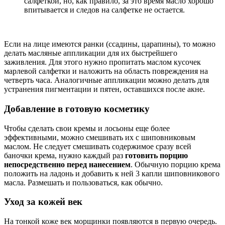
салфеткой, но, как правило, за это время масло хорошо
впитывается и следов на салфетке не остается.
Если на лице имеются ранки (ссадины, царапины), то можно
делать масляные аппликации для их быстрейшего
заживления. Для этого нужно пропитать маслом кусочек
марлевой салфетки и наложить на область повреждения на
четверть часа. Аналогичные аппликации можно делать для
устранения пигментации и пятен, оставшихся после акне.
Добавление в готовую косметику
Чтобы сделать свои кремы и лосьоны еще более
эффективными, можно смешивать их с шиповниковым
маслом. Не следует смешивать содержимое сразу всей
баночки крема, нужно каждый раз
готовить порцию
непосредственно перед нанесением
. Обычную порцию крема
положить на ладонь и добавить к ней 3 капли шиповникового
масла. Размешать и пользоваться, как обычно.
Уход за кожей век
На тонкой коже век морщинки появляются в первую очередь.