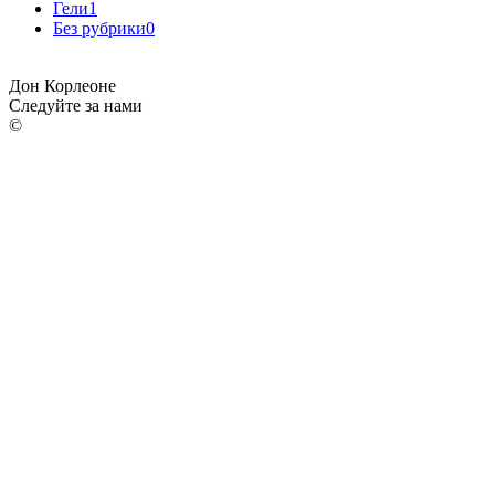
Гели
1
Без рубрики
0
Дон Корлеоне
Следуйте за нами
©