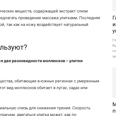
ических веществ, содержащей экстракт слизи
Г
редлагать проведение массажа улитками. Последняя
и
й, так как на кожу воздействует натуральный
у
Гл
бы
ользуют?
г
за
я две разновидности моллюсков –
улитки
щества, обитающие в южных регионах с умеренным
от вид моллюсков обитает в лугах, садах или
М
иальную слизь для снижения трения. Скорость
п
причем, двигаться улитка может, как по