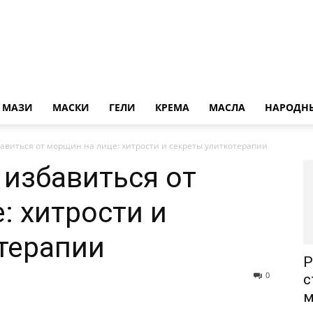
Нет
МАЗИ
МАСКИ
ГЕЛИ
КРЕМА
МАСЛА
НАРОДНЫ
бавиться от морщин на лице: хитрости и секреты улиткотерапии
 избавиться от
морщин
: хитрости и
терапии
Р
0
с
м