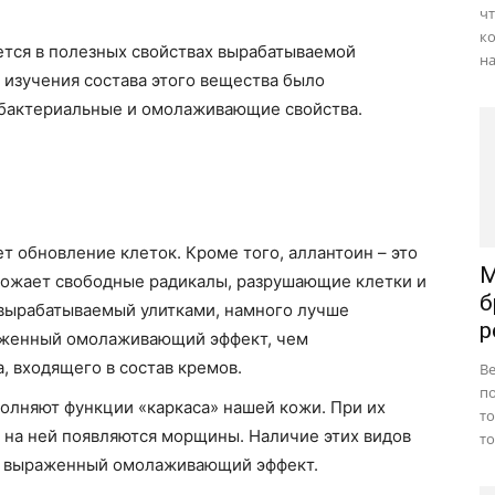
чт
к
ется в полезных свойствах вырабатываемой
на
 изучения состава этого вещества было
бактериальные и омолаживающие свойства.
 обновление клеток. Кроме того, аллантоин – это
М
тожает свободные радикалы, разрушающие клетки и
б
 вырабатываемый улитками, намного лучше
р
раженный омолаживающий эффект, чем
, входящего в состав кремов.
В
по
олняют функции «каркаса» нашей кожи. При их
т
, на ней появляются морщины. Наличие этих видов
то
ет выраженный омолаживающий эффект.