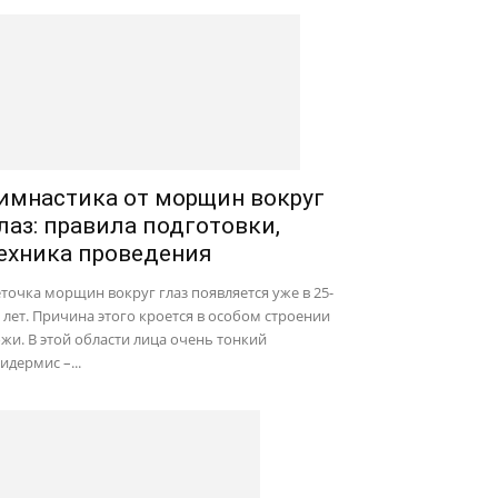
имнастика от морщин вокруг
лаз: правила подготовки,
ехника проведения
точка морщин вокруг глаз появляется уже в 25-
 лет. Причина этого кроется в особом строении
жи. В этой области лица очень тонкий
идермис –...