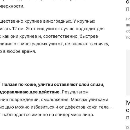
с
оверхности.
п
В
ущественно крупнее виноградных. У крупных
яв
гать 12 см. Этот вид улиток лучше подходит для
о
 как они крупнее и, соответственно, быстрее
по
личие от виноградных улиток, не впадают в спячку,
о в любое время.
?
Ползая по коже, улитки оставляют слой
слизи,
здоравливающее действие.
Результатом
ение повреждений, омоложение. Массаж улитками
М
омощью можно избавиться и от дефектов кожи тела –
с
т наблюдается именно на эпидермисе лица.
п
О 