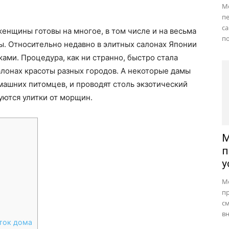
М
пе
с
енщины готовы на многое, в том числе и на весьма
по
. Относительно недавно в элитных салонах Японии
ами. Процедура, как ни странно, быстро стала
алонах красоты разных городов. А некоторые дамы
омашних питомцев, и проводят столь экзотический
уются улитки от морщин.
М
п
у
М
п
см
вн
ток дома