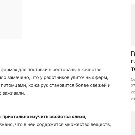
Г
г
т
 фермах для поставки в рестораны в качестве
ло замечено, что у работников улиточных ферм,
Се
 питомцами, кожа рук становится более свежей и
27
ко
о заживали.
эп
 пристально изучить свойства слизи,
жено, что в ней содержится множество веществ,