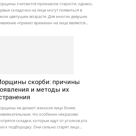
орщины считаются признаком старости, однако,
рвые складочки на лице могут появиться в
амом цветущем возрасте. Для многих девушек
явление «примет времени» на лице является...
орщины скорби: причины
оявления и методы их
странения
орщины не делают женское лицо более
ривлекательным. Но особенно некрасиво
отрятся складки, которые идут от уголков рта
из к подбородку. Они сильно старят лицо...