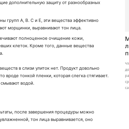
щие дополнительную защиту от разнообразных
ы групп A, B. C и E, эти вещества эффективно
ают морщинки, выравнивают тон лица.
ечивают полноценное очищение кожи,
М
л
вших клеток. Кроме того, данные вещества
п
а.
Ч
веществ в слизи улиток нет. Продукт довольно
д
то вроде тонкой пленки, которая слегка стягивает.
р
с
 смывают водой.
са
льтаты, после завершения процедуры можно
 увлажненной, тон лица выравнивается, оно