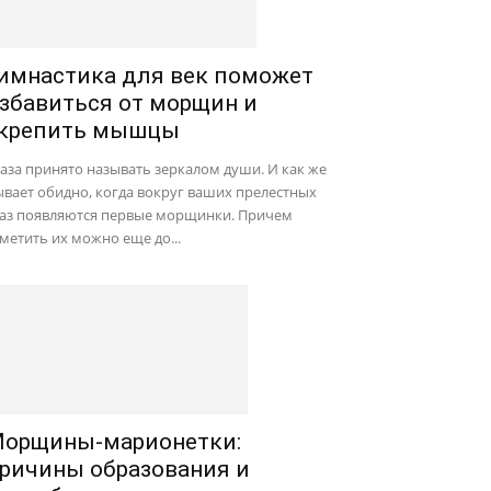
имнастика для век поможет
збавиться от морщин и
крепить мышцы
аза принято называть зеркалом души. И как же
вает обидно, когда вокруг ваших прелестных
лаз появляются первые морщинки. Причем
метить их можно еще до...
орщины-марионетки:
ричины образования и