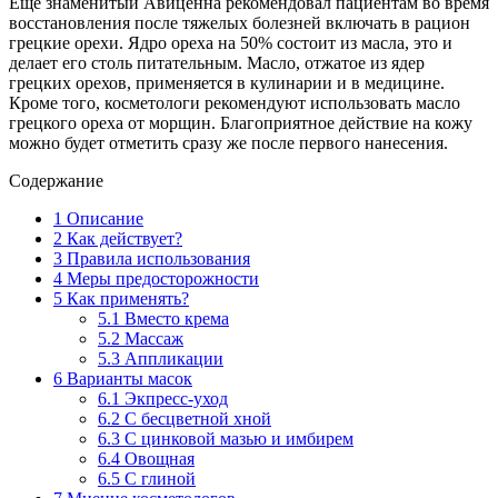
Еще знаменитый Авиценна рекомендовал пациентам во время
восстановления после тяжелых болезней включать в рацион
грецкие орехи. Ядро ореха на 50% состоит из масла, это и
делает его столь питательным. Масло, отжатое из ядер
грецких орехов, применяется в кулинарии и в медицине.
Кроме того, косметологи рекомендуют использовать масло
грецкого ореха от морщин. Благоприятное действие на кожу
можно будет отметить сразу же после первого нанесения.
Содержание
1
Описание
2
Как действует?
3
Правила использования
4
Меры предосторожности
5
Как применять?
5.1
Вместо крема
5.2
Массаж
5.3
Аппликации
6
Варианты масок
6.1
Экпресс-уход
6.2
С бесцветной хной
6.3
С цинковой мазью и имбирем
6.4
Овощная
6.5
С глиной