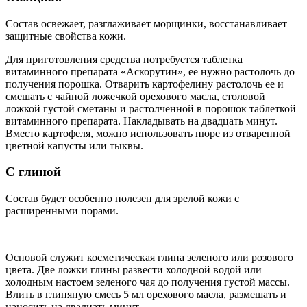
Состав освежает, разглаживает морщинки, восстанавливает
защитные свойства кожи.
Для приготовления средства потребуется таблетка
витаминного препарата «Аскорутин», ее нужно растолочь до
получения порошка. Отварить картофелину растолочь ее и
смешать с чайной ложечкой орехового масла, столовой
ложкой густой сметаны и растолченной в порошок таблеткой
витаминного препарата. Накладывать на двадцать минут.
Вместо картофеля, можно использовать пюре из отваренной
цветной капусты или тыквы.
С глиной
Состав будет особенно полезен для зрелой кожи с
расширенными порами.
Основой служит косметическая глина зеленого или розового
цвета. Две ложки глины развести холодной водой или
холодным настоем зеленого чая до получения густой массы.
Влить в глиняную смесь 5 мл орехового масла, размешать и
наносить на двадцать минут.