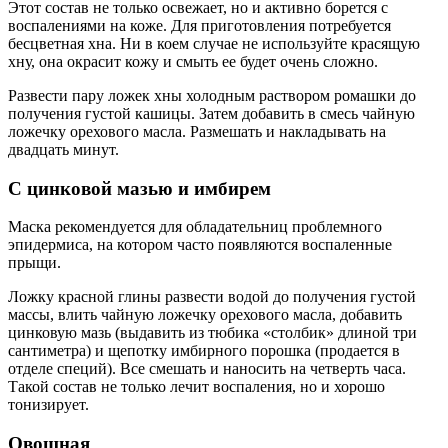
Этот состав не только освежает, но и активно борется с
воспалениями на коже. Для приготовления потребуется
бесцветная хна. Ни в коем случае не используйте красящую
хну, она окрасит кожу и смыть ее будет очень сложно.
Развести пару ложек хны холодным раствором ромашки до
получения густой кашицы. Затем добавить в смесь чайную
ложечку орехового масла. Размешать и накладывать на
двадцать минут.
С цинковой мазью и имбирем
Маска рекомендуется для обладательниц проблемного
эпидермиса, на котором часто появляются воспаленные
прыщи.
Ложку красной глины развести водой до получения густой
массы, влить чайную ложечку орехового масла, добавить
цинковую мазь (выдавить из тюбика «столбик» длиной три
сантиметра) и щепотку имбирного порошка (продается в
отделе специй). Все смешать и наносить на четверть часа.
Такой состав не только лечит воспаления, но и хорошо
тонизирует.
Овощная