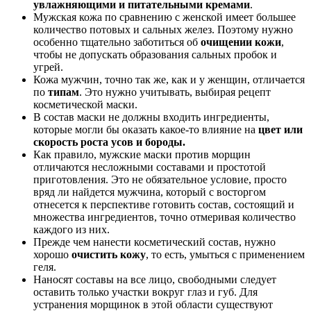
увлажняющими и питательными кремами
.
Мужская кожа по сравнению с женской имеет большее
количество потовых и сальных желез. Поэтому нужно
особенно тщательно заботиться об
очищении кожи
,
чтобы не допускать образования сальных пробок и
угрей.
Кожа мужчин, точно так же, как и у женщин, отличается
по
типам
. Это нужно учитывать, выбирая рецепт
косметической маски.
В состав маски не должны входить ингредиенты,
которые могли бы оказать какое-то влияние на
цвет или
скорость роста усов и бороды.
Как правило, мужские маски против морщин
отличаются несложными составами и простотой
приготовления. Это не обязательное условие, просто
вряд ли найдется мужчина, который с восторгом
отнесется к перспективе готовить состав, состоящий и
множества ингредиентов, точно отмеривая количество
каждого из них.
Прежде чем нанести косметический состав, нужно
хорошо
очистить кожу
, то есть, умыться с применением
геля.
Наносят составы на все лицо, свободными следует
оставить только участки вокруг глаз и губ. Для
устранения морщинок в этой области существуют