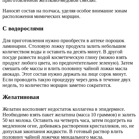
приготовленной желтково-медовой смесью.
Наносят состав на полчаса, уделяя особое внимание зонам
расположения мимических морщин.
С водорослями
Для приготовления нужно приобрести в аптеке порошок
ламинарии. Столовую ложку продукта залить небольшим
количеством воды и оставить на десять минут. В другой
посуде развести водой косметическую глину (можно взять
продукт любого цвета, но предпочтительнее зеленую). Затем
смешать обе массы и влить половину чайной ложки масла
авокадо. Этот состав нужно держать на лице сорок минут.
Если проводить такую процедуру через день в течение двух
недель, то количество морщин заметно сократится.
Желатиновая
Желатин восполняет недостаток коллагена в эпидермисе.
Необходимо взять пакет желатина (масса 10 граммов) и залить
50 мл молока. Оставить на четверть часа, затем подогреть на
медленном огне, добиваясь растворения кристалликов, но, не
допуская закипания жидкости. В готовый раствор влить
половину чайной ложечки миндального масла.