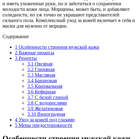
и иметь ухоженные руки, но и заботиться о сохранении
молодости кожи лица. Морщины, может быть, и добавляют
солидности, но уж точно не украшают представителей
сильного пола. Комплексный уход за кожей включает в себя и
маски для мужчин от морщин.
Содержание
1
Особенности строения мужской кожи
2
Важные нюансы
3
Рецепты
3.1
Овсяная
3.2
Глиняная
3.3
Масляная
3.4
Банановая
3.5
Крахмальная
3.6
Кефирная
3.7
С белой глиной
3.8
С водорослями
3.9
Желатиновая
3.10
Виноградная
4
Уход за кожей под глазами
5
Меры предосторожности
Особенности строения мужской кожи