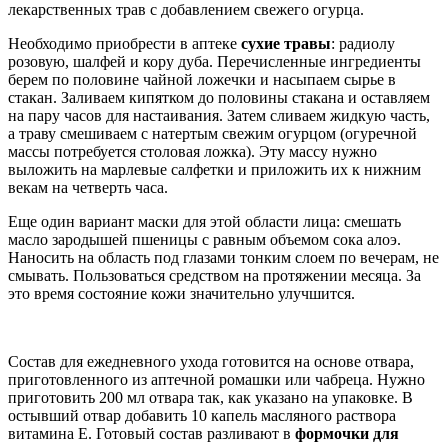
лекарственных трав с добавлением свежего огурца.
Необходимо приобрести в аптеке
сухие травы
: радиолу
розовую, шалфей и кору дуба. Перечисленные ингредиенты
берем по половине чайной ложечки и насыпаем сырье в
стакан. Заливаем кипятком до половины стакана и оставляем
на пару часов для настаивания. Затем сливаем жидкую часть,
а траву смешиваем с натертым свежим огурцом (огуречной
массы потребуется столовая ложка). Эту массу нужно
выложить на марлевые салфетки и приложить их к нижним
векам на четверть часа.
Еще один вариант маски для этой области лица: смешать
масло зародышей пшеницы с равным объемом сока алоэ.
Наносить на область под глазами тонким слоем по вечерам, не
смывать. Пользоваться средством на протяжении месяца. За
это время состояние кожи значительно улучшится.
Состав для ежедневного ухода готовится на основе отвара,
приготовленного из аптечной ромашки или чабреца. Нужно
приготовить 200 мл отвара так, как указано на упаковке. В
остывший отвар добавить 10 капель масляного раствора
витамина E. Готовый состав разливают в
формочки для