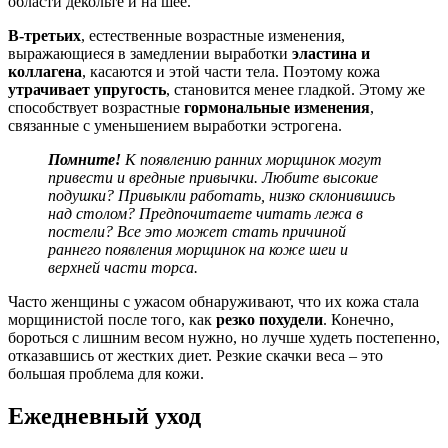
области декольте и на шее.
В-третьих
, естественные возрастные изменения,
выражающиеся в замедлении выработки
эластина и
коллагена
, касаются и этой части тела. Поэтому кожа
утрачивает упругость
, становится менее гладкой. Этому же
способствует возрастные
гормональные изменения
,
связанные с уменьшением выработки эстрогена.
Помните!
К появлению ранних морщинок могут
привести и вредные привычки. Любите высокие
подушки? Привыкли работать, низко склонившись
над столом? Предпочитаете читать лежа в
постели? Все это может стать причиной
раннего появления морщинок на коже шеи и
верхней части торса.
Часто женщины с ужасом обнаруживают, что их кожа стала
морщинистой после того, как
резко похудели
. Конечно,
бороться с лишним весом нужно, но лучше худеть постепенно,
отказавшись от жестких диет. Резкие скачки веса – это
большая проблема для кожи.
Ежедневный уход