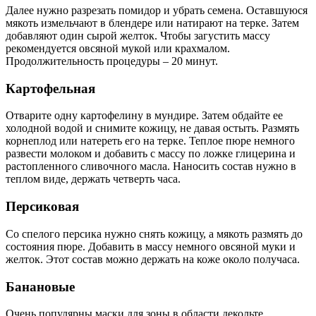
Далее нужно разрезать помидор и убрать семена. Оставшуюся
мякоть измельчают в блендере или натирают на терке. Затем
добавляют один сырой желток. Чтобы загустить массу
рекомендуется овсяной мукой или крахмалом.
Продолжительность процедуры – 20 минут.
Картофельная
Отварите одну картофелину в мундире. Затем обдайте ее
холодной водой и снимите кожицу, не давая остыть. Размять
корнеплод или натереть его на терке. Теплое пюре немного
развести молоком и добавить с массу по ложке глицерина и
растопленного сливочного масла. Наносить состав нужно в
теплом виде, держать четверть часа.
Персиковая
Со спелого персика нужно снять кожицу, а мякоть размять до
состояния пюре. Добавить в массу немного овсяной муки и
желток. Этот состав можно держать на коже около получаса.
Банановые
Очень популярны маски для зоны в области декольте,