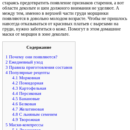
стараясь предотвратить появление признаков старения, а вот
области декольте и шеи должного внимания не уделяют. А
между тем, именно в верхней части груди морщинки
появляются в довольно молодом возрасте. Чтобы не пришлось
навсегда отказываться от красивых платьев с вырезами на
груди, нужно заботиться о коже. Помогут в этом домашние
маски от морщин в зоне декольте.
Содержание
1
Почему они появляются?
2
Ежедневный уход
3
Правила приготовления составов
4
Популярные рецепты
4.1
Морковная
4.2
Помидорная
4.3
Картофельная
4.4
Персиковая
4.5
Банановые
4.6
Белковая
4.7
Желатиновая
4.8
С льняным семенем
4.9
Творожная
5
Маски-компрессы
5.1
Дрожжевая