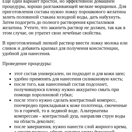
Еще один вариант простой, но эффективной домашней
процедуры, хорошо разглаживающей мелкие морщинки. Для
приготовления состава нужно ложку порошкового желатина
залить половиной стакана холодной воды, дать набухнуть.
Затем подогреть до полного растворения кристалликов
желатина. Учтите, что закипеть раствор не должен, так как в
этом случае, он утратит свои лечебные свойства.
В приготовленный липкий раствор ввести ложку молока или
сливок и добавить крахмал для получения консистенции,
удобной для нанесения.
Проведение процедуры:
этот состав универсален, он подходит и для кожи шеи;
удобно применять для нанесения силиконовую кисть;
после того, как нанесенный состав подсохнет,
получившуюся пленку нужно аккуратно смыть при
помощи поролоновой губки;
после этого нужно сделать контрастный компресс,
поочередно прикладывая к коже полотенца, смоченные
то в горячей, то в ледяной воде. Альтернатива
компрессам – контрастный душ, направляя струи воды
на область декольте;
после завершения, нужно нанести слой жирного крема,
а спустя полчаса, убрать остатки крема бумажной