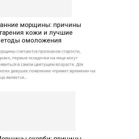
анние морщины: причины
тарения кожи и лучшие
етоды омоложения
орщины считаются признаком старости,
нако, первые складочки на лице могут
оявиться в самом цветущем возрасте. Для
ногих девушек появление «примет времени» на
це является...
орщины скорби: причины