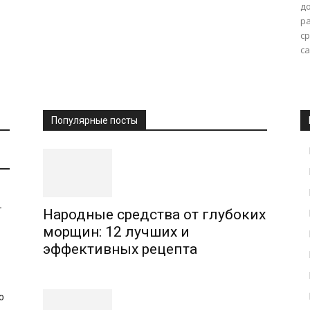
д
р
с
са
Популярные посты
т
Народные средства от глубоких
морщин: 12 лучших и
эффективных рецепта
ю