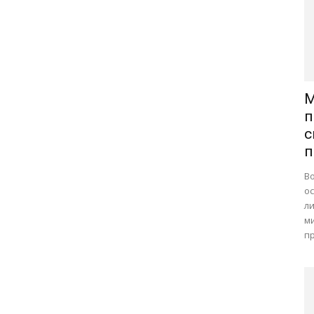
М
п
с
п
В
о
л
ми
пр