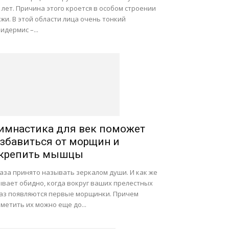
 лет. Причина этого кроется в особом строении
жи. В этой области лица очень тонкий
идермис –...
имнастика для век поможет
збавиться от морщин и
крепить мышцы
аза принято называть зеркалом души. И как же
ывает обидно, когда вокруг ваших прелестных
лаз появляются первые морщинки. Причем
метить их можно еще до...