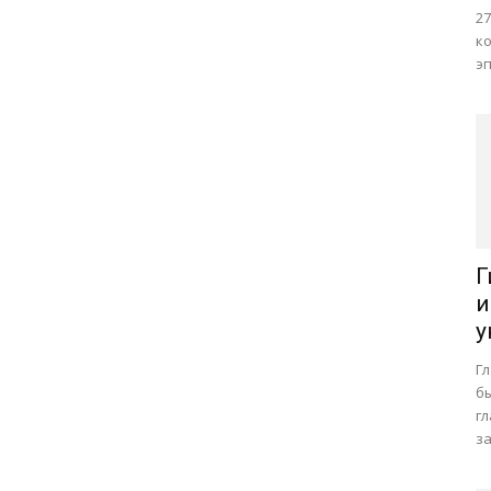
27
ко
эп
Г
и
у
Гл
б
г
за