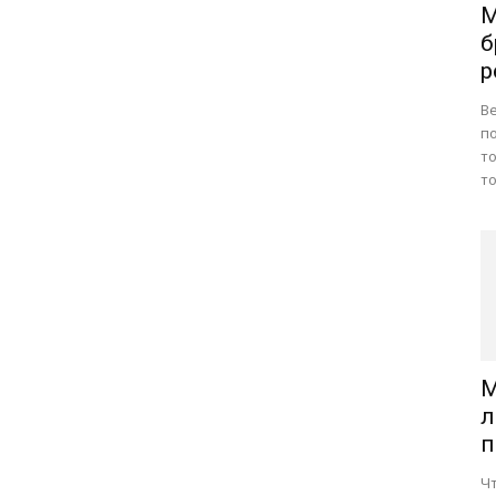
М
б
р
В
по
т
то
М
л
п
Ч