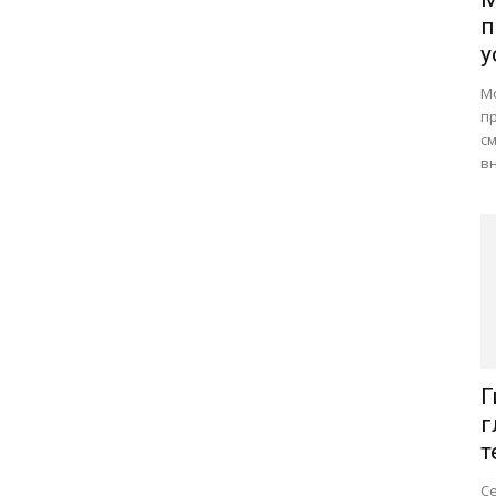
п
у
М
п
см
вн
Г
г
т
Се