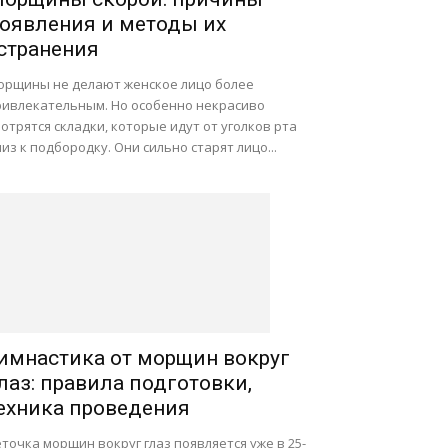
оявления и методы их
странения
орщины не делают женское лицо более
ривлекательным. Но особенно некрасиво
отрятся складки, которые идут от уголков рта
из к подбородку. Они сильно старят лицо...
имнастика от морщин вокруг
лаз: правила подготовки,
ехника проведения
точка морщин вокруг глаз появляется уже в 25-